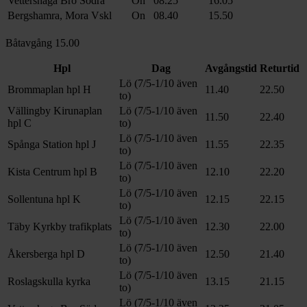
Vettershaga Bro Södra
On
08.25
16.05
Bergshamra, Mora Vskl
On
08.40
15.50
Båtavgång 15.00
Hpl
Dag
Avgångstid
Returtid
Lö (7/5-1/10 även
Brommaplan hpl H
11.40
22.50
to)
Vällingby Kirunaplan
Lö (7/5-1/10 även
11.50
22.40
hpl C
to)
Lö (7/5-1/10 även
Spånga Station hpl J
11.55
22.35
to)
Lö (7/5-1/10 även
Kista Centrum hpl B
12.10
22.20
to)
Lö (7/5-1/10 även
Sollentuna hpl K
12.15
22.15
to)
Lö (7/5-1/10 även
Täby Kyrkby trafikplats
12.30
22.00
to)
Lö (7/5-1/10 även
Åkersberga hpl D
12.50
21.40
to)
Lö (7/5-1/10 även
Roslagskulla kyrka
13.15
21.15
to)
Lö (7/5-1/10 även