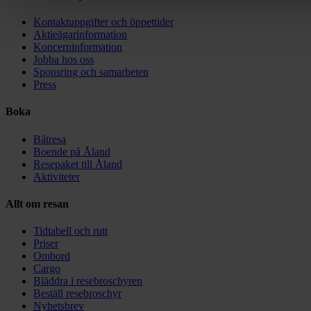
Kontaktuppgifter och öppettider
Aktieägarinformation
Koncerninformation
Jobba hos oss
Sponsring och samarbeten
Press
Boka
Båtresa
Boende på Åland
Resepaket till Åland
Aktiviteter
Allt om resan
Tidtabell och rutt
Priser
Ombord
Cargo
Bläddra i resebroschyren
Beställ resebroschyr
Nyhetsbrev