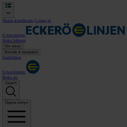
Skapa kundkonto
Logga in
Eckerolinjen
Boka båtresa
Om resan
Boende & resepaket
Inspiration
Eckerolinjen
Boka nu
Search
Öppna menyn