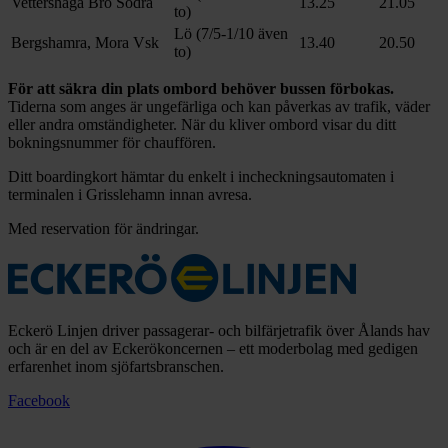
Vettershaga Bro Södra
13.25
21.05
to)
Lö (7/5-1/10 även
Bergshamra, Mora Vsk
13.40
20.50
to)
För att säkra din plats ombord behöver bussen förbokas.
Tiderna som anges är ungefärliga och kan påverkas av trafik, väder
eller andra omständigheter. När du kliver ombord visar du ditt
bokningsnummer för chauffören.
Ditt boardingkort hämtar du enkelt i incheckningsautomaten i
terminalen i Grisslehamn innan avresa.
Med reservation för ändringar.
Eckerö Linjen driver passagerar- och bilfärjetrafik över Ålands hav
och är en del av Eckerökoncernen – ett moderbolag med gedigen
erfarenhet inom sjöfartsbranschen.
Facebook