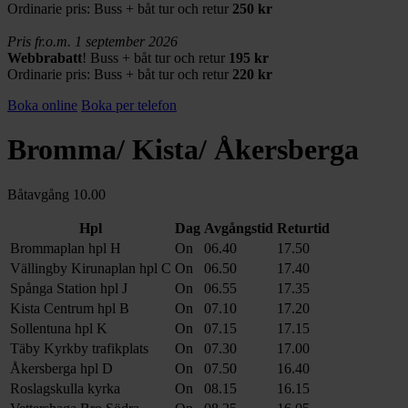
Ordinarie pris:
Buss + båt tur och retur
250 kr
Pris fr.o.m. 1 september 2026
Webbrabatt
! Buss + båt tur och retur
195 kr
Ordinarie pris:
Buss + båt tur och retur
220 kr
Boka online
Boka per telefon
Bromma/ Kista/ Åkersberga
Båtavgång 10.00
Hpl
Dag
Avgångstid
Returtid
Brommaplan hpl H
On
06.40
17.50
Vällingby Kirunaplan hpl C
On
06.50
17.40
Spånga Station hpl J
On
06.55
17.35
Kista Centrum hpl B
On
07.10
17.20
Sollentuna hpl K
On
07.15
17.15
Täby Kyrkby trafikplats
On
07.30
17.00
Åkersberga hpl D
On
07.50
16.40
Roslagskulla kyrka
On
08.15
16.15