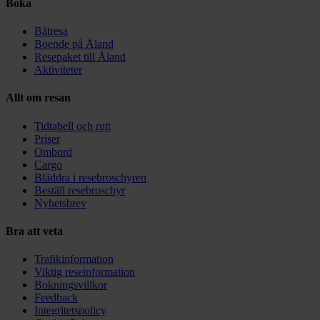
Boka
Båtresa
Boende på Åland
Resepaket till Åland
Aktiviteter
Allt om resan
Tidtabell och rutt
Priser
Ombord
Cargo
Bläddra i resebroschyren
Beställ resebroschyr
Nyhetsbrev
Bra att veta
Trafikinformation
Viktig reseinformation
Bokningsvillkor
Feedback
Integritetspolicy