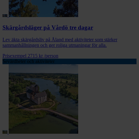
Skärgårdsläger på Vårdö tre dagar
Lev äkta skärgårdsliv på Åland med aktiviteter som stärker
sammanhållningen och ger roliga utmaningar för alla.
Prisexempel
2715 kr
/person
Sevärdheter och aktiviteter