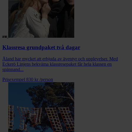
Klassresa grundpaket två dagar
Åland har mycket att erbjuda av äventyr och upplevelser. Med
Eckerö Linjens bekväma klassresepaket får hela klassen en
spännand...
Prisexempel
830 kr
/person