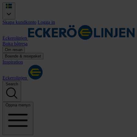
Skapa kundkonto
Logga in
Eckerolinjen
Boka båtresa
Om resan
Boende & resepaket
Inspiration
Eckerolinjen
Search
Öppna menyn