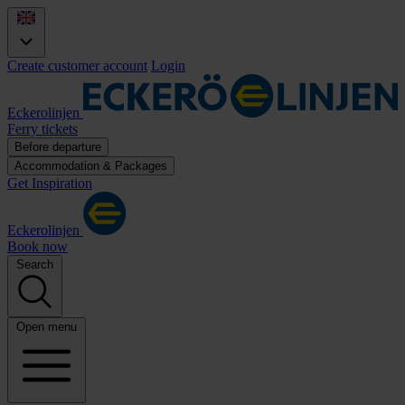
Create customer account
Login
Eckerolinjen
Ferry tickets
Before departure
Accommodation & Packages
Get Inspiration
Eckerolinjen
Book now
Search
Open menu