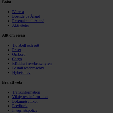
Boka
Båtresa
Boende på Åland
Resepaket till Åland
Aktiviteter
Allt om resan
Tidtabell och rutt
Priser
Ombord
Cargo
Bläddra i resebroschyren
Beställ resebroschyr
Nyhetsbrev
Bra att veta
Trafikinformation
Viktig reseinformation
Bokningsvillkor
Feedback
Integritetspolicy