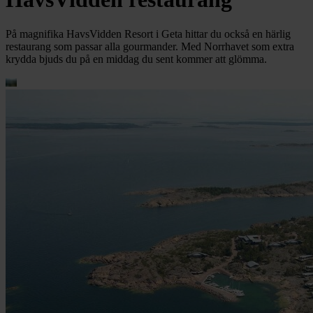
På magnifika HavsVidden Resort i Geta hittar du också en härlig
restaurang som passar alla gourmander. Med Norrhavet som extra
krydda bjuds du på en middag du sent kommer att glömma.