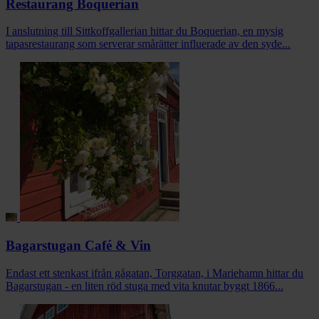
Restaurang Boquerian
I anslutning till Sittkoffgallerian hittar du Boquerian, en mysig
tapasrestaurang som serverar smårätter influerade av den syde...
Bagarstugan Café & Vin
Endast ett stenkast ifrån gågatan, Torggatan, i Mariehamn hittar du
Bagarstugan - en liten röd stuga med vita knutar byggt 1866...