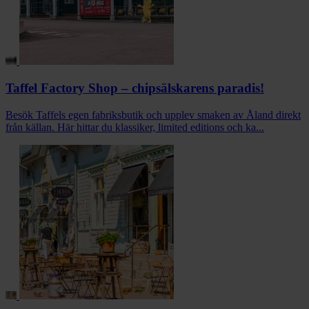
Taffel Factory Shop – chipsälskarens paradis!
Besök Taffels egen fabriksbutik och upplev smaken av Åland direkt
från källan. Här hittar du klassiker, limited editions och ka...