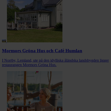
Mormors Gröna Hus och Café Humlan
I Norrby, Lemland, ute på den idylliska åländska landsbygden ligger
restaurangen Mormors Gröna Hus.