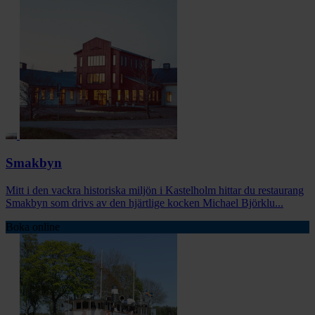
Smakbyn
Mitt i den vackra historiska miljön i Kastelholm hittar du restaurang
Smakbyn som drivs av den hjärtlige kocken Michael Björklu...
Boka online