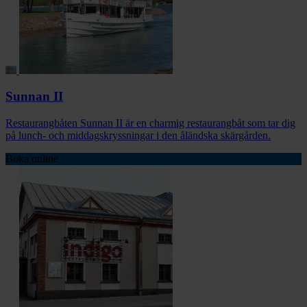
Sunnan II
Restaurangbåten Sunnan II är en charmig restaurangbåt som tar dig
på lunch- och middagskryssningar i den åländska skärgården.
Boka online