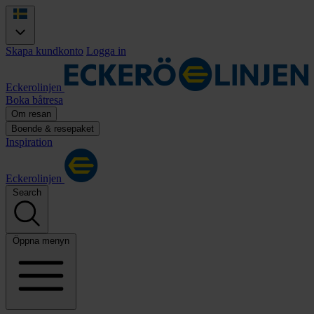
Skapa kundkonto
Logga in
Eckerolinjen
Boka båtresa
Om resan
Boende & resepaket
Inspiration
Eckerolinjen
Search
Öppna menyn