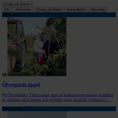
Alla
Aktiviteter
Smaka på Åland
Sevärdheter
Uthyrning
Boka online
Öfvergårds äppel
På Öfvergårds i Tjudö satsar man på mathantverksmässig förädling
av gårdens egna äpplen och erbjuder även ax-plåck (picknick) i...
Boka online