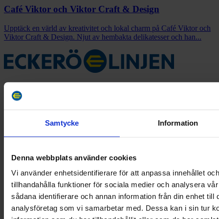
Café Viktor och Viktor Craft & Design
Upptäck en värld av kreativitet och lokal charm på Café Viktor och
Viktor Craft & Design. Njut av hembakta delikatesser och han...
Eckerö Linjen driver passagerar- och bilfärjetrafik över Ålands hav
och är en del av Eckerökoncernen – ett moderbolag med gedigen
erfarenhet inom sjöfartsbranschen.
Facebook
Samtycke
Information
Denna webbplats använder cookies
Vi använder enhetsidentifierare för att anpassa innehållet oc
tillhandahålla funktioner för sociala medier och analysera vår
sådana identifierare och annan information från din enhet til
analysföretag som vi samarbetar med. Dessa kan i sin tur 