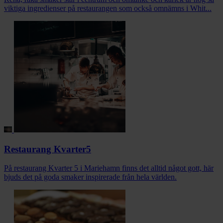
viktiga ingredienser på restaurangen som också omnämns i Whit...
Restaurang Kvarter5
På restaurang Kvarter 5 i Mariehamn finns det alltid något gott, här
bjuds det på goda smaker inspirerade från hela världen.