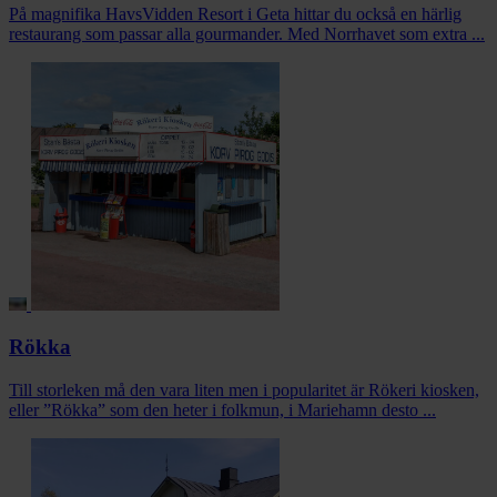
På magnifika HavsVidden Resort i Geta hittar du också en härlig
restaurang som passar alla gourmander. Med Norrhavet som extra ...
Rökka
Till storleken må den vara liten men i popularitet är Rökeri kiosken,
eller ”Rökka” som den heter i folkmun, i Mariehamn desto ...