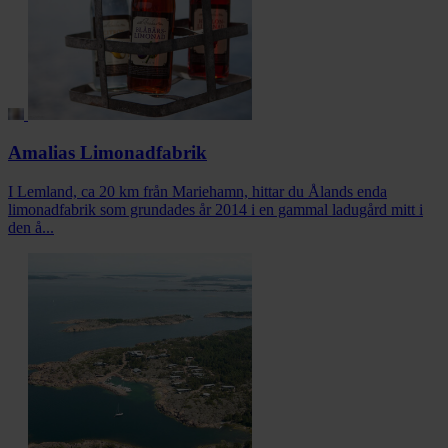
Amalias Limonadfabrik
I Lemland, ca 20 km från Mariehamn, hittar du Ålands enda
limonadfabrik som grundades år 2014 i en gammal ladugård mitt i
den å...