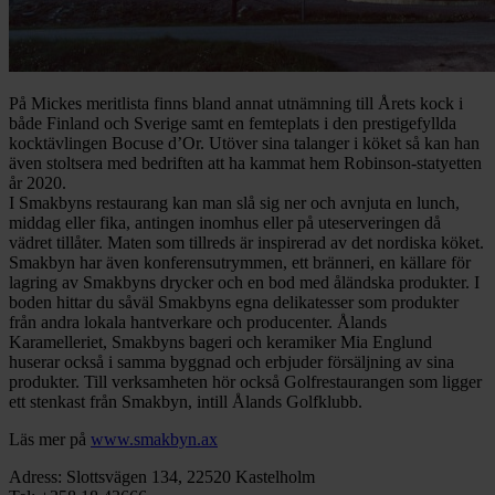
På Mickes meritlista finns bland annat utnämning till Årets kock i
både Finland och Sverige samt en femteplats i den prestigefyllda
kocktävlingen Bocuse d’Or. Utöver sina talanger i köket så kan han
även stoltsera med bedriften att ha kammat hem Robinson-statyetten
år 2020.
I Smakbyns restaurang kan man slå sig ner och avnjuta en lunch,
middag eller fika, antingen inomhus eller på uteserveringen då
vädret tillåter. Maten som tillreds är inspirerad av det nordiska köket.
Smakbyn har även konferensutrymmen, ett bränneri, en källare för
lagring av Smakbyns drycker och en bod med åländska produkter. I
boden hittar du såväl Smakbyns egna delikatesser som produkter
från andra lokala hantverkare och producenter. Ålands
Karamelleriet, Smakbyns bageri och keramiker Mia Englund
huserar också i samma byggnad och erbjuder försäljning av sina
produkter. Till verksamheten hör också Golfrestaurangen som ligger
ett stenkast från Smakbyn, intill Ålands Golfklubb.
Läs mer på
www.smakbyn.ax
Adress: Slottsvägen 134, 22520 Kastelholm