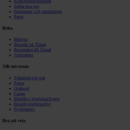
Koncerninformation
Jobba hos oss
Sponsring och samarbeten
Press
Boka
Båtresa
Boende på Åland
Resepaket till Åland
Aktiviteter
Allt om resan
Tidtabell och rutt
Priser
Ombord
Cargo
Bläddra i resebroschyren
Beställ resebroschyr
Nyhetsbrev
Bra att veta