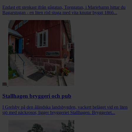
Endast ett stenkast ifrån gågatan, Torggatan, i Mariehamn hittar du
Bagarstugan - en liten röd stuga med vita knutar byggt 1866...
Stallhagen bryggeri och pub
I Grelsby på den åländska landsbygden, vackert beläget vid en liten
sjö med näckrosor, ligger bryggeriet Stallhagen. Bryggeriet...