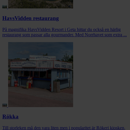
HavsVidden restaurang
På magnifika HavsVidden Resort i Geta hittar du också en härlig
restaurang som passar alla gourmander. Med Norrhavet som extra ...
Rökka
Till storleken må den vara liten men i popularitet är Rökeri kiosken,