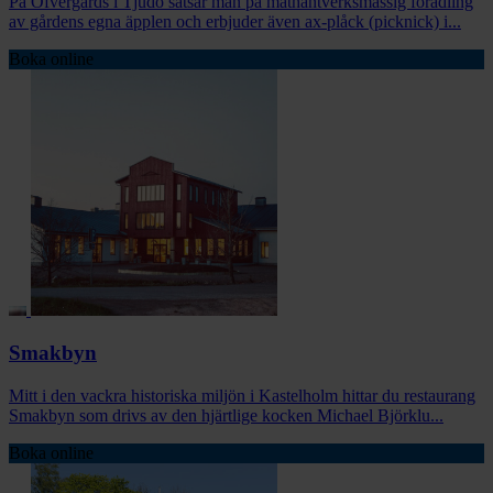
På Öfvergårds i Tjudö satsar man på mathantverksmässig förädling
av gårdens egna äpplen och erbjuder även ax-plåck (picknick) i...
Boka online
Smakbyn
Mitt i den vackra historiska miljön i Kastelholm hittar du restaurang
Smakbyn som drivs av den hjärtlige kocken Michael Björklu...
Boka online