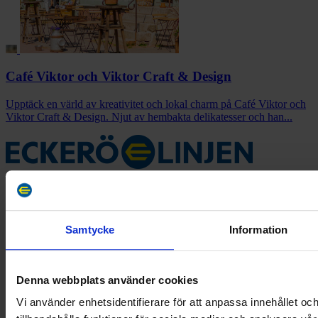
Café Viktor och Viktor Craft & Design
Upptäck en värld av kreativitet och lokal charm på Café Viktor och
Viktor Craft & Design. Njut av hembakta delikatesser och han...
Eckerö Linjen driver passagerar- och bilfärjetrafik över Ålands hav
och är en del av Eckerökoncernen – ett moderbolag med gedigen
erfarenhet inom sjöfartsbranschen.
Samtycke
Information
Facebook
Denna webbplats använder cookies
Vi använder enhetsidentifierare för att anpassa innehållet oc