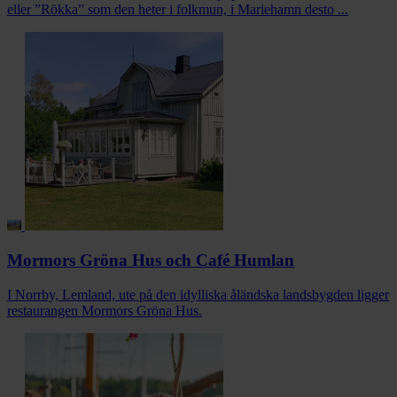
eller ”Rökka” som den heter i folkmun, i Mariehamn desto ...
Mormors Gröna Hus och Café Humlan
I Norrby, Lemland, ute på den idylliska åländska landsbygden ligger
restaurangen Mormors Gröna Hus.