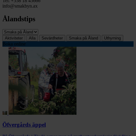
Tel: +358 18 43666
info@smakbyn.ax
Ålandstips
Aktiviteter
Alla
Sevärdheter
Smaka på Åland
Uthyrning
Boka online
Öfvergårds äppel