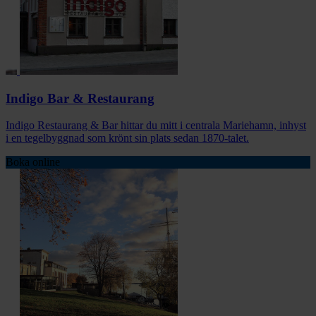
Indigo Bar & Restaurang
Indigo Restaurang & Bar hittar du mitt i centrala Mariehamn, inhyst
i en tegelbyggnad som krönt sin plats sedan 1870-talet.
Boka online