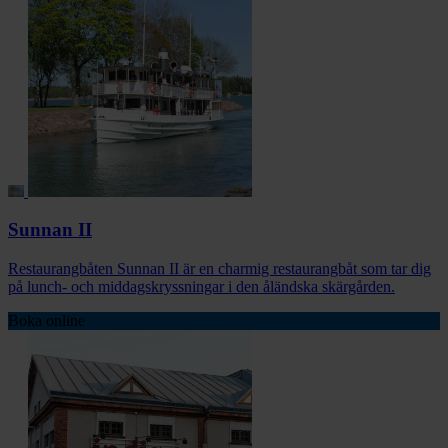
Sunnan II
Restaurangbåten Sunnan II är en charmig restaurangbåt som tar dig
på lunch- och middagskryssningar i den åländska skärgården.
Boka online