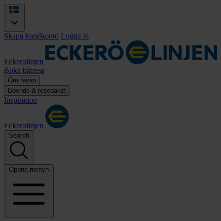
Skapa kundkonto
Logga in
Eckerolinjen
Boka båtresa
Om resan
Boende & resepaket
Inspiration
Eckerolinjen
Search
Öppna menyn