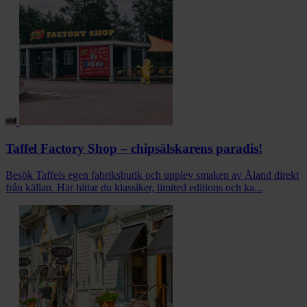
Taffel Factory Shop – chipsälskarens paradis!
Besök Taffels egen fabriksbutik och upplev smaken av Åland direkt
från källan. Här hittar du klassiker, limited editions och ka...