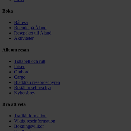
Boka
Båtresa
Boende på Åland
Resepaket till Åland
Aktiviteter
Allt om resan
Tidtabell och rutt
Priser
Ombord
Cargo
Bläddra i resebroschyren
Beställ resebroschyr
Nyhetsbrev
Bra att veta
Trafikinformation
Viktig reseinformation
Bokningsvillkor