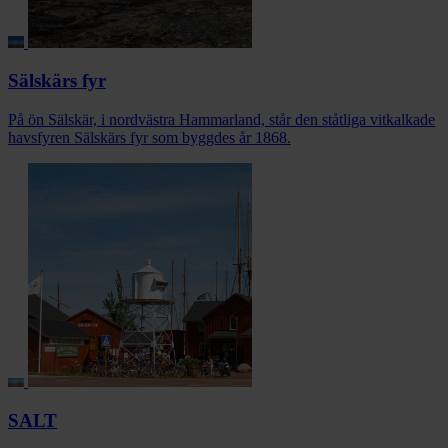
Sälskärs fyr
På ön Sälskär, i nordvästra Hammarland, står den ståtliga vitkalkade
havsfyren Sälskärs fyr som byggdes år 1868.
SALT