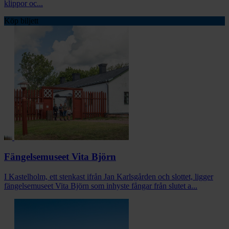
klippor oc...
Köp biljett
Fängelsemuseet Vita Björn
I Kastelholm, ett stenkast ifrån Jan Karlsgården och slottet, ligger
fängelsemuseet Vita Björn som inhyste fångar från slutet a...