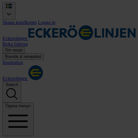
Skapa kundkonto
Logga in
Eckerolinjen
Boka båtresa
Om resan
Boende & resepaket
Inspiration
Eckerolinjen
Search
Öppna menyn