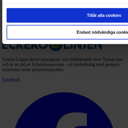
Käringsunds viltsafari
Tillåt alla cookies
I Eckerö, ca 10 minuters promenad från Eckerö Linjens hamn, hittar
du Käringsunds viltsafari där du får träffa vilda djur på nä...
Endast nödvändiga cooki
Eckerö Linjen driver passagerar- och bilfärjetrafik över Ålands hav
och är en del av Eckerökoncernen – ett moderbolag med gedigen
erfarenhet inom sjöfartsbranschen.
Facebook