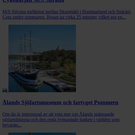
M/S Silvana trafikerar mellan Skarpnåtö i Hammarland och Snäckö,
Geta under sommaren. Resan tar cirka 25 minuter, vilket ger en...
Ålands Sjöfartsmuseum och fartyget Pommern
Om du är intresserad av att veta mer om Ålands spännande
sjöfartshistoria och den enda fyrmastade barken i världen som
bevarats...