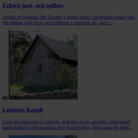
Eckerö post- och tullhus
Endast ett stenkast från Eckerö Linjens hamn i Berghamn hittar man
det ståtliga gula Post- och tullhuset i empirisk stil, som r...
Lemböte Kapell
Uppe på klipporna i Lemböte, beläget vid en naturligt välskyddad
hamn kallad Västerhamnen eller Kapellviken, hittar man det med...