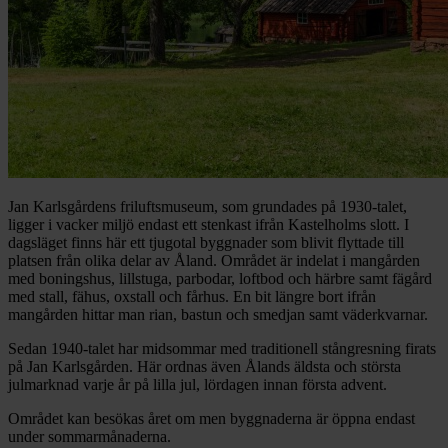
Jan Karlsgårdens friluftsmuseum, som grundades på 1930-talet,
ligger i vacker miljö endast ett stenkast ifrån Kastelholms slott. I
dagsläget finns här ett tjugotal byggnader som blivit flyttade till
platsen från olika delar av Åland. Området är indelat i mangården
med boningshus, lillstuga, parbodar, loftbod och härbre samt fägård
med stall, fähus, oxstall och fårhus. En bit längre bort ifrån
mangården hittar man rian, bastun och smedjan samt väderkvarnar.
Sedan 1940-talet har midsommar med traditionell stångresning firats
på Jan Karlsgården. Här ordnas även Ålands äldsta och största
julmarknad varje år på lilla jul, lördagen innan första advent.
Området kan besökas året om men byggnaderna är öppna endast
under sommarmånaderna.