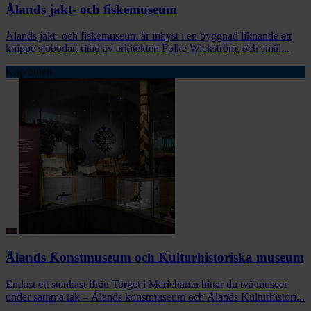
Ålands jakt- och fiskemuseum
Ålands jakt- och fiskemuseum är inhyst i en byggnad liknande ett
knippe sjöbodar, ritad av arkitekten Folke Wickström, och smäl...
Köp biljett
Ålands Konstmuseum och Kulturhistoriska museum
Endast ett stenkast ifrån Torget i Mariehamn hittar du två museer
under samma tak – Ålands konstmuseum och Ålands Kulturhistori...