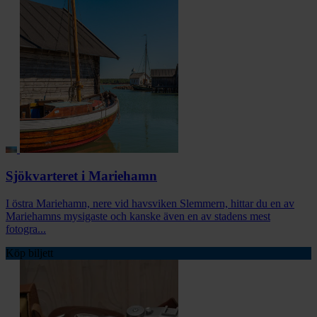
Sjökvarteret i Mariehamn
I östra Mariehamn, nere vid havsviken Slemmern, hittar du en av
Mariehamns mysigaste och kanske även en av stadens mest
fotogra...
Köp biljett