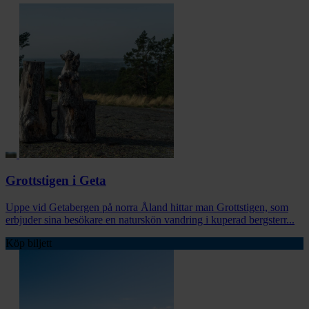
Grottstigen i Geta
Uppe vid Getabergen på norra Åland hittar man Grottstigen, som
erbjuder sina besökare en naturskön vandring i kuperad bergsterr...
Köp biljett