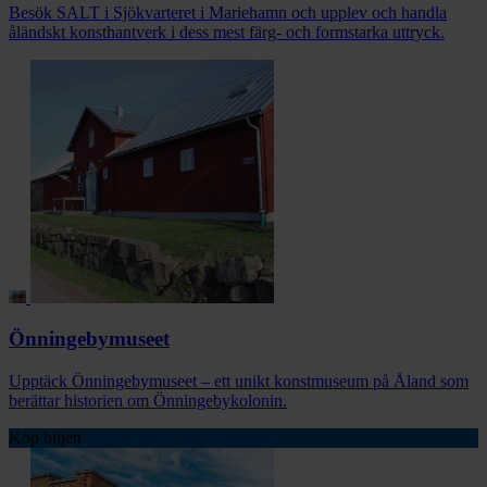
Besök SALT i Sjökvarteret i Mariehamn och upplev och handla
åländskt konsthantverk i dess mest färg- och formstarka uttryck.
Önningebymuseet
Upptäck Önningebymuseet – ett unikt konstmuseum på Åland som
berättar historien om Önningebykolonin.
Köp biljett