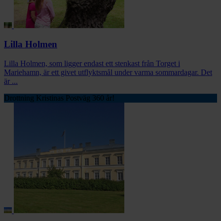
Lilla Holmen
Lilla Holmen, som ligger endast ett stenkast från Torget i
Mariehamn, är ett givet utflyktsmål under varma sommardagar. Det
är ...
Drottning Kristinas Postväg 360 år!