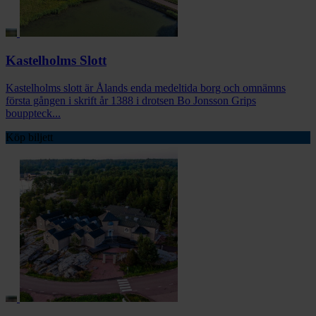
Kastelholms Slott
Kastelholms slott är Ålands enda medeltida borg och omnämns
första gången i skrift år 1388 i drotsen Bo Jonsson Grips
bouppteck...
Köp biljett