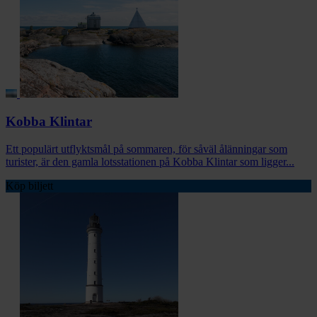
Kobba Klintar
Ett populärt utflyktsmål på sommaren, för såväl ålänningar som
turister, är den gamla lotsstationen på Kobba Klintar som ligger...
Köp biljett