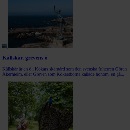
Källskär, grevens ö
Källskär är en ö i Kökars skärgård som den svenska friherren Göran
Åkerhielm, eller Greven som Kökarsborna kallade honom, en gå...