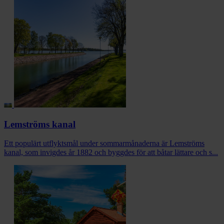
Lemströms kanal
Ett populärt utflyktsmål under sommarmånaderna är Lemströms
kanal, som invigdes år 1882 och byggdes för att båtar lättare och s...