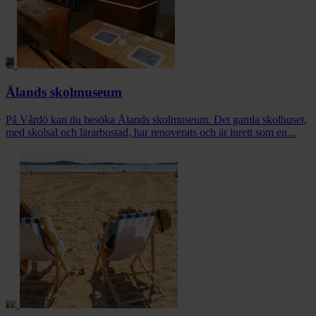
Ålands skolmuseum
På Vårdö kan du besöka Ålands skolmuseum. Det gamla skolhuset,
med skolsal och lärarbostad, har renoverats och är inrett som en...