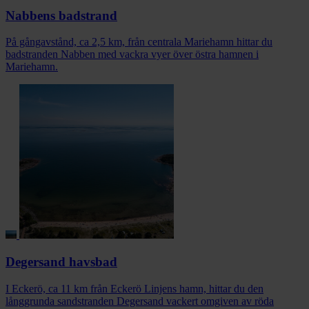
Nabbens badstrand
På gångavstånd, ca 2,5 km, från centrala Mariehamn hittar du
badstranden Nabben med vackra vyer över östra hamnen i
Mariehamn.
Degersand havsbad
I Eckerö, ca 11 km från Eckerö Linjens hamn, hittar du den
långgrunda sandstranden Degersand vackert omgiven av röda