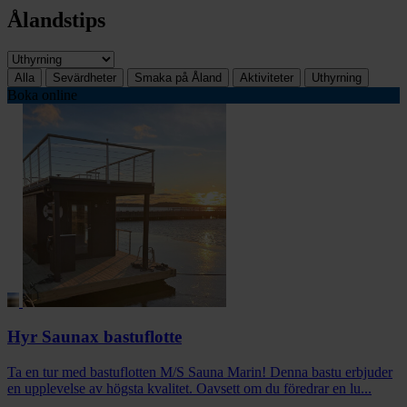
Ålandstips
Alla
Sevärdheter
Smaka på Åland
Aktiviteter
Uthyrning
Boka online
Hyr Saunax bastuflotte
Ta en tur med bastuflotten M/S Sauna Marin! Denna bastu erbjuder
en upplevelse av högsta kvalitet. Oavsett om du föredrar en lu...