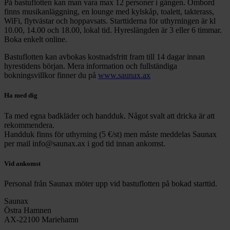
På bastuflotten kan man vara max 12 personer i gången. Ombord
finns musikanläggning, en lounge med kylskåp, toalett, takterass,
WiFi, flytvästar och hoppavsats. Starttiderna för uthyrningen är kl
10.00, 14.00 och 18.00, lokal tid. Hyreslängden är 3 eller 6 timmar.
Boka enkelt online.
Bastuflotten kan avbokas kostnadsfritt fram till 14 dagar innan
hyrestidens början. Mera information och fullständiga
bokningsvillkor finner du på
www.saunax.ax
Ha med dig
Ta med egna badkläder och handduk. Något svalt att dricka är att
rekommendera.
Handduk finns för uthyrning (5 €/st) men måste meddelas Saunax
per mail
info@saunax.ax
i god tid innan ankomst.
Vid ankomst
Personal från Saunax möter upp vid bastuflotten på bokad starttid.
Saunax
Östra Hamnen
AX-22100 Mariehamn