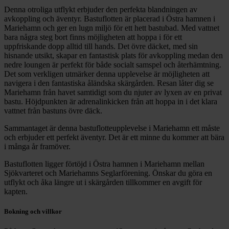
Denna otroliga utflykt erbjuder den perfekta blandningen av
avkoppling och äventyr. Bastuflotten är placerad i Östra hamnen i
Mariehamn och ger en lugn miljö för ett hett bastubad. Med vattnet
bara några steg bort finns möjligheten att hoppa i för ett
uppfriskande dopp alltid till hands. Det övre däcket, med sin
hisnande utsikt, skapar en fantastisk plats för avkoppling medan den
nedre loungen är perfekt för både socialt samspel och återhämtning.
Det som verkligen utmärker denna upplevelse är möjligheten att
navigera i den fantastiska åländska skärgården. Resan låter dig se
Mariehamn från havet samtidigt som du njuter av lyxen av en privat
bastu. Höjdpunkten är adrenalinkicken från att hoppa in i det klara
vattnet från bastuns övre däck.
Sammantaget är denna bastuflotteupplevelse i Mariehamn ett måste
och erbjuder ett perfekt äventyr. Det är ett minne du kommer att bära
i många år framöver.
Bastuflotten ligger förtöjd i Östra hamnen i Mariehamn mellan
Sjökvarteret och Mariehamns Seglarförening. Önskar du göra en
utflykt och åka längre ut i skärgården tillkommer en avgift för
kapten.
Bokning och villkor