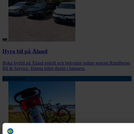
Hyra bil på Åland
Boka hyrbil på Åland enkelt och bekvämt online genom Rundbergs
Bil & Service. Hämta bilen direkt i hamnen.
Boka online