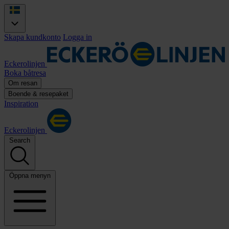
Skapa kundkonto
Logga in
Eckerolinjen
Boka båtresa
Om resan
Boende & resepaket
Inspiration
Eckerolinjen
Search
Öppna menyn