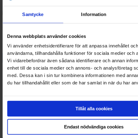
Samtycke
Information
RoNo cykeluthyrning
Denna webbplats använder cookies
Hos Ro-No Rent kan du hyra olika typer av cyklar. Transport av
hyrcyklarna kan ordnas inom fasta Åland.
Vi använder enhetsidentifierare för att anpassa innehållet och
användarna, tillhandahålla funktioner för sociala medier och a
Vi vidarebefordrar även sådana identifierare och annan inform
enhet till de sociala medier och annons- och analysföretag 
Eckerö Linjen driver passagerar- och bilfärjetrafik över Ålands hav
med. Dessa kan i sin tur kombinera informationen med anna
och är en del av Eckerökoncernen – ett moderbolag med gedigen
du har tillhandahållit eller som de har samlat in när du har an
erfarenhet inom sjöfartsbranschen.
Facebook
Tillåt alla cookies
Endast nödvändiga cookies