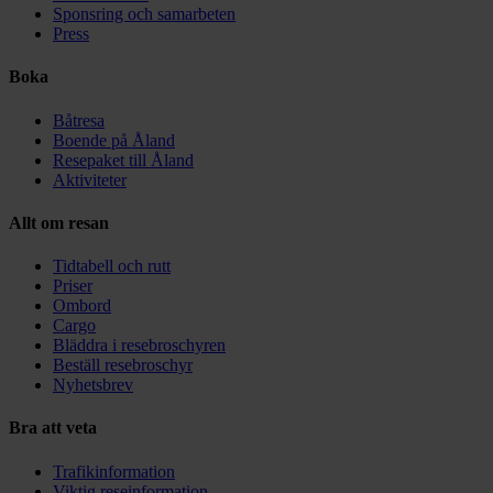
Sponsring och samarbeten
Press
Boka
Båtresa
Boende på Åland
Resepaket till Åland
Aktiviteter
Allt om resan
Tidtabell och rutt
Priser
Ombord
Cargo
Bläddra i resebroschyren
Beställ resebroschyr
Nyhetsbrev
Bra att veta
Trafikinformation
Viktig reseinformation