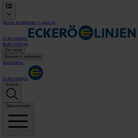
Skapa kundkonto
Logga in
Eckerolinjen
Boka båtresa
Om resan
Boende & resepaket
Inspiration
Eckerolinjen
Search
Öppna menyn