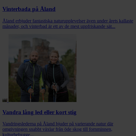
Vinterbada på Åland
Åland erbjuder fantastiska naturupplevelser även under årets kallaste
månader, och vinterbad är ett av de mest uppfriskande sät...
Vandra lång led eller kort stig
Vandringslederna på Åland bjuder på varierande natur där
omgivningen snabbt växlar från öde skog till fornminnen,
kulturbebygge...