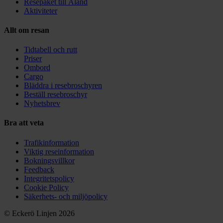
Resepaket till Åland
Aktiviteter
Allt om resan
Tidtabell och rutt
Priser
Ombord
Cargo
Bläddra i resebroschyren
Beställ resebroschyr
Nyhetsbrev
Bra att veta
Trafikinformation
Viktig reseinformation
Bokningsvillkor
Feedback
Integritetspolicy
Cookie Policy
Säkerhets- och miljöpolicy
© Eckerö Linjen 2026