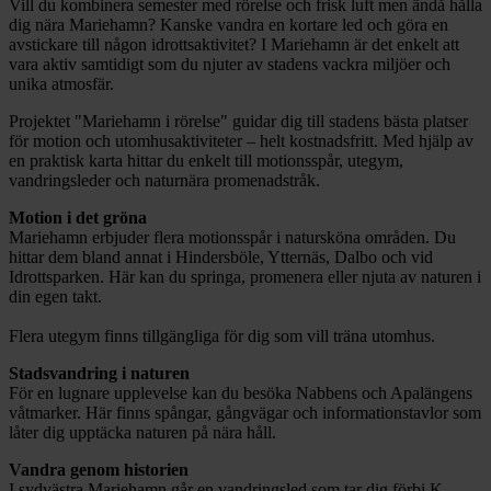
Vill du kombinera semester med rörelse och frisk luft men ändå hålla
dig nära Mariehamn? Kanske vandra en kortare led och göra en
avstickare till någon idrottsaktivitet? I Mariehamn är det enkelt att
vara aktiv samtidigt som du njuter av stadens vackra miljöer och
unika atmosfär.
Projektet "Mariehamn i rörelse" guidar dig till stadens bästa platser
för motion och utomhusaktiviteter – helt kostnadsfritt. Med hjälp av
en praktisk karta hittar du enkelt till motionsspår, utegym,
vandringsleder och naturnära promenadstråk.
Motion i det gröna
Mariehamn erbjuder flera motionsspår i natursköna områden. Du
hittar dem bland annat i Hindersböle, Ytternäs, Dalbo och vid
Idrottsparken. Här kan du springa, promenera eller njuta av naturen i
din egen takt.
Flera utegym finns tillgängliga för dig som vill träna utomhus.
Stadsvandring i naturen
För en lugnare upplevelse kan du besöka Nabbens och Apalängens
våtmarker. Här finns spångar, gångvägar och informationstavlor som
låter dig upptäcka naturen på nära håll.
Vandra genom historien
I sydvästra Mariehamn går en vandringsled som tar dig förbi K-