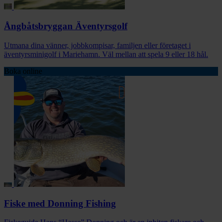
Ångbåtsbryggan Äventyrsgolf
Utmana dina vänner, jobbkompisar, familjen eller företaget i
äventyrsminigolf i Mariehamn. Väl mellan att spela 9 eller 18 hål.
Boka online
Fiske med Donning Fishing