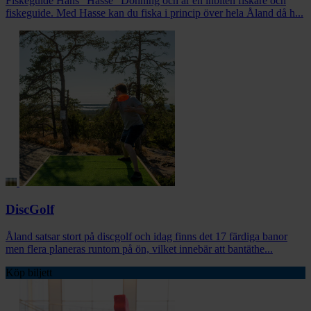
Fiskeguide Hans “Hasse” Donning och är en inbiten fiskare och
fiskeguide. Med Hasse kan du fiska i princip över hela Åland då h...
DiscGolf
Åland satsar stort på discgolf och idag finns det 17 färdiga banor
men flera planeras runtom på ön, vilket innebär att bantäthe...
Köp biljett