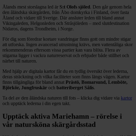
Ålands mest storslagna led är
S:t Olofs sjöled
. Den går genom hela
den åländska skärgården, från Åbo domkyrka i Finland, över fasta
Åland och vidare till Sverige. Där ansluter leden till bland annat
Vikingaleden, Helgonleden och Stråsjöleden – med slutdestination
Nidaros, dagens Trondheim, i Norge.
För dig som föredrar kortare vandringar finns gott om mindre stigar
att utforska. Ingen avancerad utrustning krävs, men vattentåliga skor
rekommenderas eftersom vissa partier kan vara blöta. Flera av
stigarna ligger i vackra naturreservat och erbjuder både stillhet och
närhet till naturen.
Med hjälp av digitala kartor får du en tydlig översikt över lederna,
deras sträckning och vilka faciliteter som finns längs vägen. Kartor
finns tillgängliga för bland annat
Prästö, Bomarsund, Lemböte,
Björkör, Jungfruskär
och
batteriberget Sålis
.
Ta del av den åländska naturen till fots – klicka dig vidare via
kartor
och upptäck lederna i din egen takt.
Upptäck aktiva Mariehamn – rörelse i
vår natursköna skärgårdsstad