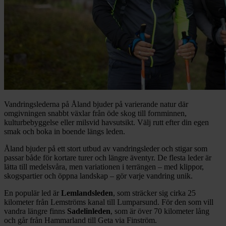
Vandringslederna på Åland bjuder på varierande natur där
omgivningen snabbt växlar från öde skog till fornminnen,
kulturbebyggelse eller milsvid havsutsikt. Välj rutt efter din egen
smak och boka in boende längs leden.
Åland bjuder på ett stort utbud av vandringsleder och stigar som
passar både för kortare turer och längre äventyr. De flesta leder är
lätta till medelsvåra, men variationen i terrängen – med klippor,
skogspartier och öppna landskap – gör varje vandring unik.
En populär led är
Lemlandsleden
, som sträcker sig cirka 25
kilometer från Lemströms kanal till Lumparsund. För den som vill
vandra längre finns
Sadelinleden
, som är över 70 kilometer lång
och går från Hammarland till Geta via Finström.