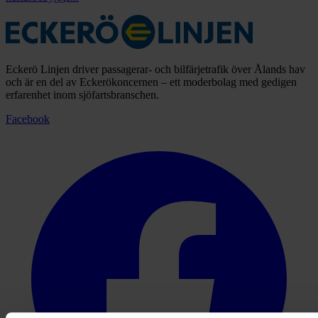
Eckerö Linjen driver passagerar- och bilfärjetrafik över Ålands hav
och är en del av Eckerökoncernen – ett moderbolag med gedigen
erfarenhet inom sjöfartsbranschen.
Facebook