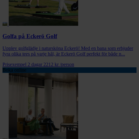
Golfa på Eckerö Golf
Upplev golfglädje i natursköna Eckerö! Med en bana som erbjuder
fyra olika tees på varje hål, är Eckerö Golf perfekt för både n...
Prisexempel 2 dagar
2212 kr
/person
Boka online