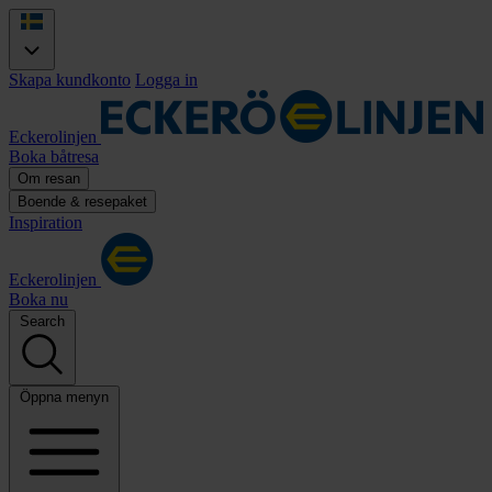
Skapa kundkonto
Logga in
Eckerolinjen
Boka båtresa
Om resan
Boende & resepaket
Inspiration
Eckerolinjen
Boka nu
Search
Öppna menyn