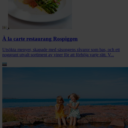
À la carte restaurang Rospiggen
Utsökta menyer, skapade med säsongens råvaror som bas, och ett
noggrant utvalt sortiment av viner för att förhöja varje rätt. V...