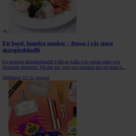
Ett bord, hundra smaker – frossa i vår stora
skärgårdsbuffé
En generös skärgårdsbuffé fylld av kalla och varma rätter och
frestande desserter. Slå dig ner, njut och upptäck hur ett enda b...
Webbpris
315 kr
/person