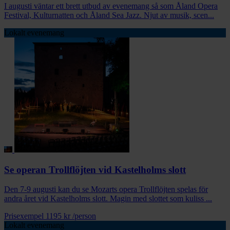
I augusti väntar ett brett utbud av evenemang så som Åland Opera
Festival, Kulturnatten och Åland Sea Jazz. Njut av musik, scen...
Lokalt evenemang
Se operan Trollflöjten vid Kastelholms slott
Den 7-9 augusti kan du se Mozarts opera Trollflöjten spelas för
andra året vid Kastelholms slott. Magin med slottet som kuliss ...
Prisexempel
1195 kr
/person
Lokalt evenemang