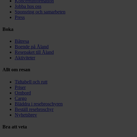
Koncerninformation
Jobba hos oss
Sponsring och samarbeten
Press
Boka
Båtresa
Boende på Åland
Resepaket till Åland
Aktiviteter
Allt om resan
Tidtabell och rutt
Priser
Ombord
Cargo
Bläddra i resebroschyren
Beställ resebroschyr
Nyhetsbrev
Bra att veta