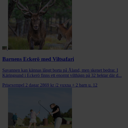
Barnens Eckerö med Viltsafari
Savannen kan kännas långt borta på Åland, men skenet bedrar. I
Käringsund i Eckerö finns ett enormt vilthägn på 32 hektar där d...
Prisexempel 2 dagar
2869 kr
/2 vuxna + 2 barn u. 12