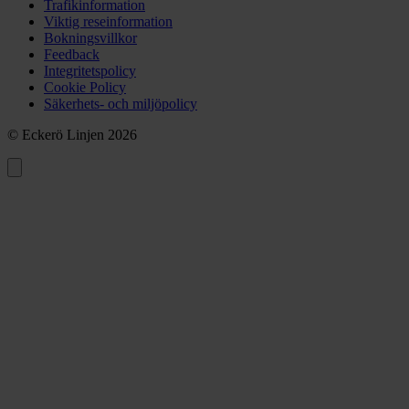
Trafikinformation
Viktig reseinformation
Bokningsvillkor
Feedback
Integritetspolicy
Cookie Policy
Säkerhets- och miljöpolicy
© Eckerö Linjen 2026