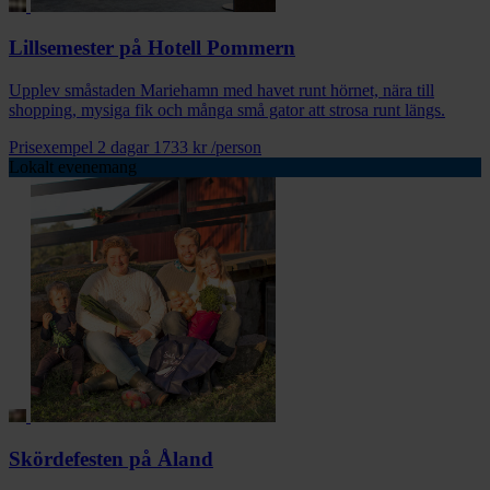
Lillsemester på Hotell Pommern
Upplev småstaden Mariehamn med havet runt hörnet, nära till
shopping, mysiga fik och många små gator att strosa runt längs.
Prisexempel 2 dagar
1733 kr
/person
Lokalt evenemang
Skördefesten på Åland