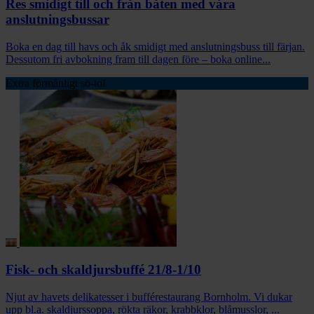
Res smidigt till och från båten med våra
anslutningsbussar
Boka en dag till havs och åk smidigt med anslutningsbuss till färjan.
Dessutom fri avbokning fram till dagen före – boka online...
Extra förmånligt sö-to!
Fisk- och skaldjursbuffé 21/8-1/10
Njut av havets delikatesser i bufférestaurang Bornholm. Vi dukar
upp bl.a. skaldjurssoppa, rökta räkor, krabbklor, blåmusslor, ...