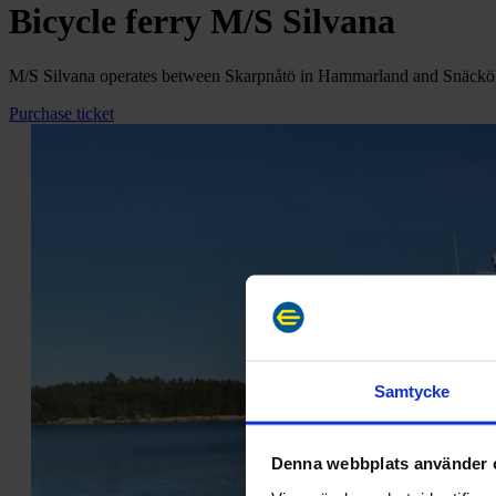
Bicycle ferry M/S Silvana
M/S Silvana operates between Skarpnåtö in Hammarland and Snäckö, 
Purchase ticket
Samtycke
Denna webbplats använder 