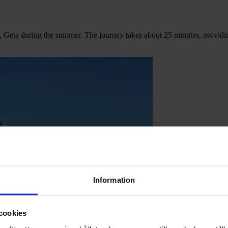
Geta during the summer. The journey takes about 25 minutes, providin
Information
cookies