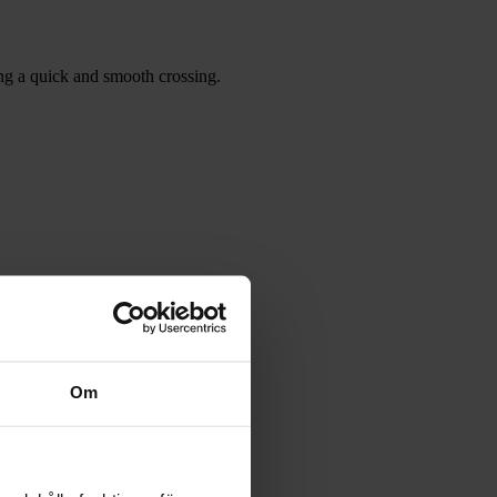
g a quick and smooth crossing.
Om