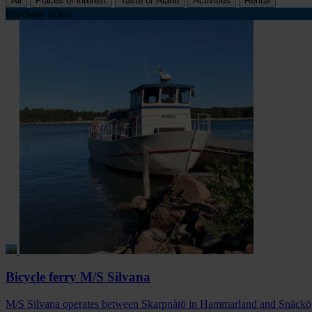
All
Places of interest
Taste of Åland
Activities
Rental
Purchase ticket
Bicycle ferry M/S Silvana
M/S Silvana operates between Skarpnåtö in Hammarland and Snäckö, G