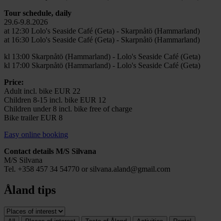
Tour schedule, daily
29.6-9.8.2026
at 12:30 Lolo's Seaside Café (Geta) - Skarpnåtö (Hammarland)
at 16:30 Lolo's Seaside Café (Geta) - Skarpnåtö (Hammarland)
kl 13:00 Skarpnåtö (Hammarland) - Lolo's Seaside Café (Geta)
kl 17:00 Skarpnåtö (Hammarland) - Lolo's Seaside Café (Geta)
Price:
Adult incl. bike EUR 22
Children 8-15 incl. bike EUR 12
Children under 8 incl. bike free of charge
Bike trailer EUR 8
Easy online booking
Contact details M/S Silvana
M/S Silvana
Tel. +358 457 34 54770 or
silvana.aland@gmail.com
Åland tips