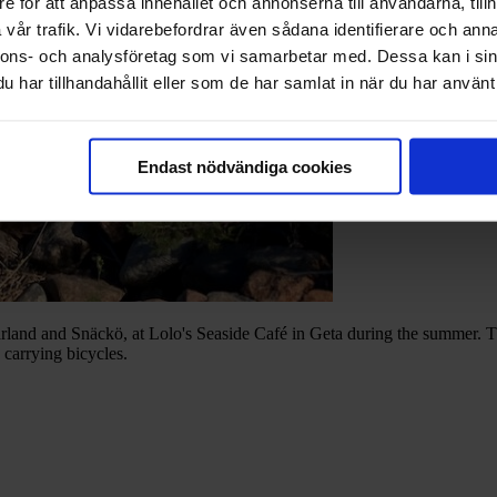
e för att anpassa innehållet och annonserna till användarna, tillh
vår trafik. Vi vidarebefordrar även sådana identifierare och anna
nnons- och analysföretag som vi samarbetar med. Dessa kan i sin
har tillhandahållit eller som de har samlat in när du har använt 
Endast nödvändiga cookies
nd and Snäckö, at Lolo's Seaside Café in Geta during the summer. The 
 carrying bicycles.