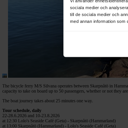
Vi använder enhetsidentifierar
sociala medier och analysera 
till de sociala medier och a
med annan information som du 
The bicycle ferry M/S Silvana operates between Skarpnåtö in Hammarla
capacity to take on board up to 50 passengers, whether or not they are
The boat journey takes about 25 minutes one way.
Tour schedule, daily
22-28.6.2026 and 10-23.8.2026
at 12:30 Lolo's Seaside Café (Geta) - Skarpnåtö (Hammarland)
at 13:00 Skarpnåtö (Hammarland) - Lolo's Seaside Café (Geta)